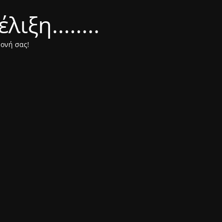
ξη........
μονή σας!