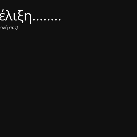
ξη........
μονή σας!